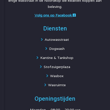
enige wasstraat in de Noordkop die kwaliteit koppelt aan
beleving.
Volg ons op Facebook
Diensten
Autowasstraat
Dogwash
Kantine & Tankshop
Stofzuigerplaza
Wasbox
Wasruimte
Openingstijden
Maandag 08:00 – 20:00 uur