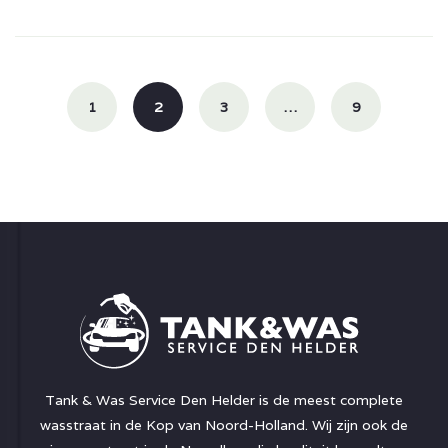
Posts
navigation
1
2
3
…
9
Tank & Was Service Den Helder is de meest complete
wasstraat in de Kop van Noord-Holland. Wij zijn ook de