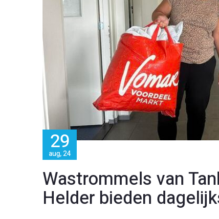
29
aug, 24
Wastrommels van Tank
Helder bieden dagelij