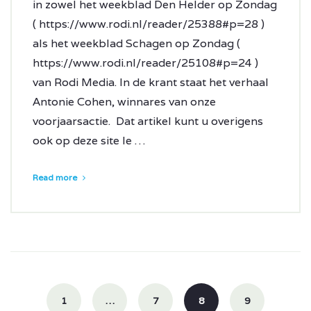
in zowel het weekblad Den Helder op Zondag
( https://www.rodi.nl/reader/25388#p=28 )
als het weekblad Schagen op Zondag (
https://www.rodi.nl/reader/25108#p=24 )
van Rodi Media. In de krant staat het verhaal
Antonie Cohen, winnares van onze
voorjaarsactie. Dat artikel kunt u overigens
ook op deze site le …
Read more
Posts
navigation
1
…
7
8
9